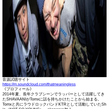
音源試聴サイト
https://m.soundcloud.com/thatmeaningless
《プロフィール》
2014年夏、長年クラブシーンでラッパーとして活躍してき
たSHAVAANIがTomxに話を持ちかけたことから始まる。
Tomxと共にラウドロックバンドKTRとして活動していたSh