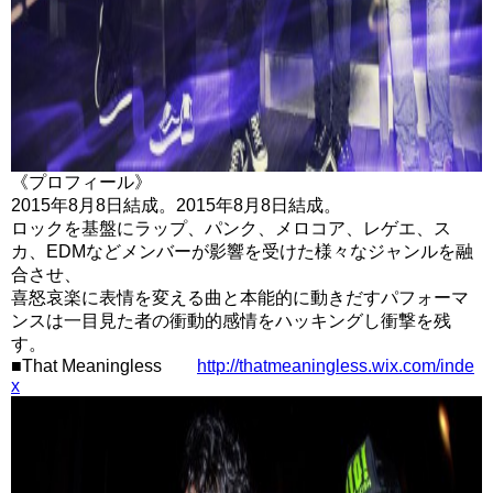
《プロフィール》
2015年8月8日結成。2015年8月8日結成。
ロックを基盤にラップ、パンク、メロコア、レゲエ、ス
カ、EDMなどメンバーが影響を受けた様々なジャンルを融
合させ、
喜怒哀楽に表情を変える曲と本能的に動きだすパフォーマ
ンスは一目見た者の衝動的感情をハッキングし衝撃を残
す。
■That Meaningless
http://thatmeaningless.wix.com/inde
x