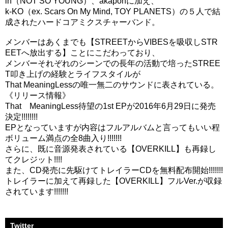
in（NOT SO YOUNG）、akaponに加え、
k-KO（ex. Scars On My Mind, TOY PLANETS）の５人で結
成されたハードコアミクスチャーバンド。
メンバーはあくまでも【STREETからVIBESを吸収しSTR
EETへ放出する】ことにこだわっており、
メンバーそれぞれのシーンでの長年の活動で培ったSTREE
T叩き上げの経験とライフスタイルが
That MeaningLessの唯一無二のサウンドに表されている。
《リリース情報》
That MeaningLess待望の1st EPが2016年6月29日に発売
決定!!!!!!!!
EPとなっていますが内容はフルアルバムと言ってもいい程
ボリューム満点の全8曲入り!!!!!!!
さらに、既に音源発表されている【OVERKILL】も再録し
てクレジット!!!!
また、CD発売に先駆けてトレイラーCDを無料配布開始!!!!!!!
トレイラーに加えて再録した【OVERKILL】フルVer.が収録
されています!!!!!!!
Twitter