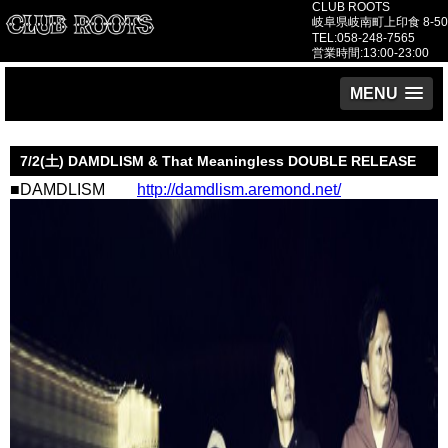
CLUB ROOTS
岐阜県岐南町上印食 8-50
TEL:058-248-7565
営業時間:13:00-23:00
MENU
7/2(土) DAMDLISM & That Meaningless DOUBLE RELEASE
■DAMDLISM
http://damdlism.aremond.net/
PARTY “NEST 2 NEST” 決定!!