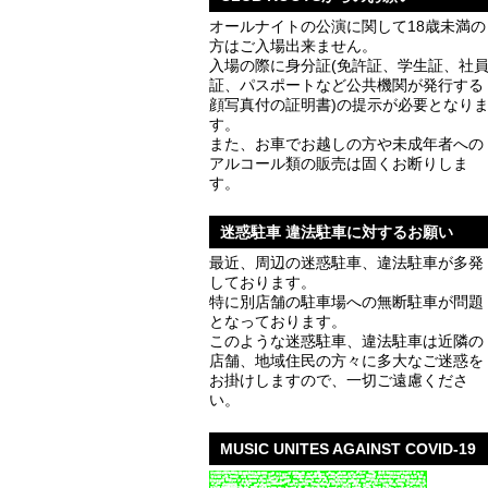
オールナイトの公演に関して18歳未満の
方はご入場出来ません。
入場の際に身分証(免許証、学生証、社
証、パスポートなど公共機関が発行する
顔写真付の証明書)の提示が必要となり
す。
また、お車でお越しの方や未成年者への
アルコール類の販売は固くお断りしま
す。
迷惑駐車 違法駐車に対するお願い
最近、周辺の迷惑駐車、違法駐車が多発
しております。
特に別店舗の駐車場への無断駐車が問題
となっております。
このような迷惑駐車、違法駐車は近隣の
店舗、地域住民の方々に多大なご迷惑を
お掛けしますので、一切ご遠慮くださ
い。
MUSIC UNITES AGAINST COVID-19