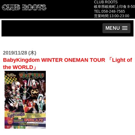
CLUB ROOTS
岐阜県岐南町上印食 8-50
TEL:058-248-7565
営業時間:13:00-23:00
MENU
2019/11/28 (木)
BabyKingdom WINTER ONEMAN TOUR 「Light of
the WORLD」