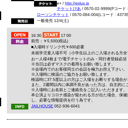
e+ /
http://eplus.jp
チケットぴあ
/ 0570-02-9999(Pコード :
ローソンチケット
/ 0570-084-004(Lコード : 43735
一般発売 12/4(土)
16:30
17:00
前売：￥5,500(税込)
■入場時ドリンク代￥600必要
未就学児童入場不可（小学生以上のご入場される方全
お一人様4枚まで/電子チケットのみ・同行者登録必須
※当日は必ずマスクの着用をお願い致します。
※会場内でのお客様同士の会話を極力お控え下さい。
※入場時に検温のご協力をお願い致します。
検温時に37.5度以上の方はご入場をお断りする場合
また、2週間以内に体調不良があった方は、自主的に
※入場時にお名前とご連絡先をご記入いただきます。
本公演よりコロナ感染が疑われる方が出た場合、保健
し、必要な情報提供を行う為です。
JAILHOUSE
052-936-6041