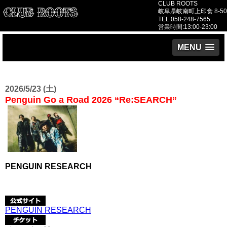
CLUB ROOTS
岐阜県岐南町上印食 8-50
TEL:058-248-7565
営業時間:13:00-23:00
MENU
2026/5/23 (土)
Penguin Go a Road 2026 “Re:SEARCH”
PENGUIN RESEARCH
PENGUIN RESEARCH