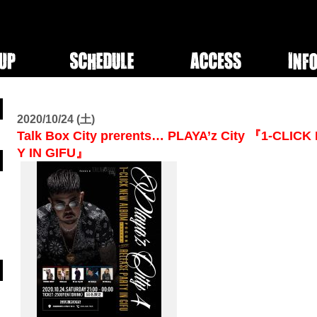
2020/10/24 (土)
Talk Box City prerents… PLAYA’z City 『1-CL
Y IN GIFU』