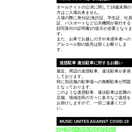
オールナイトの公演に関して18歳未満の
方はご入場出来ません。
入場の際に身分証(免許証、学生証、社
証、パスポートなど公共機関が発行する
顔写真付の証明書)の提示が必要となり
す。
また、お車でお越しの方や未成年者への
アルコール類の販売は固くお断りしま
す。
迷惑駐車 違法駐車に対するお願い
最近、周辺の迷惑駐車、違法駐車が多発
しております。
特に別店舗の駐車場への無断駐車が問題
となっております。
このような迷惑駐車、違法駐車は近隣の
店舗、地域住民の方々に多大なご迷惑を
お掛けしますので、一切ご遠慮くださ
い。
MUSIC UNITES AGAINST COVID-19