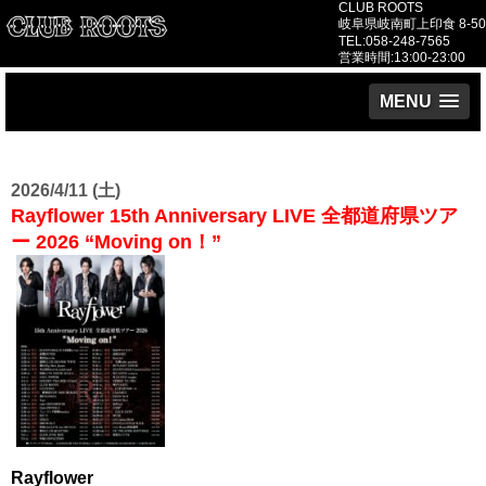
CLUB ROOTS
岐阜県岐南町上印食 8-50
TEL:058-248-7565
営業時間:13:00-23:00
MENU
2026/4/11 (土)
Rayflower 15th Anniversary LIVE 全都道府県ツア
ー 2026 “Moving on！”
Rayflower