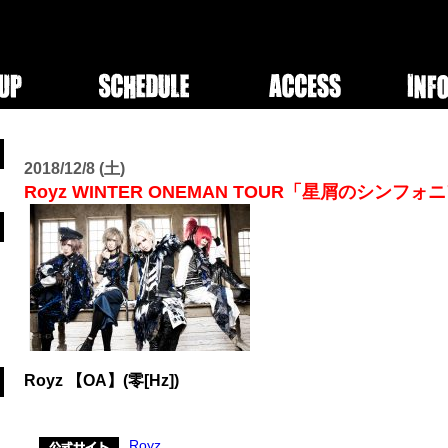
2018/12/8 (土)
Royz WINTER ONEMAN TOUR「星屑のシンフォ
Royz 【OA】(零[Hz])
Royz