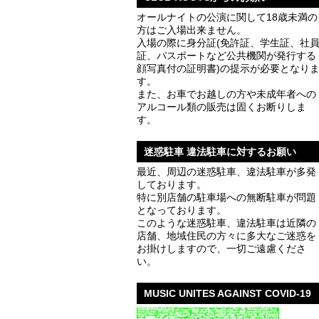
オールナイトの公演に関して18歳未満の
方はご入場出来ません。
入場の際に身分証(免許証、学生証、社
証、パスポートなど公共機関が発行する
顔写真付の証明書)の提示が必要となり
す。
また、お車でお越しの方や未成年者への
アルコール類の販売は固くお断りしま
す。
迷惑駐車 違法駐車に対するお願い
最近、周辺の迷惑駐車、違法駐車が多発
しております。
特に別店舗の駐車場への無断駐車が問題
となっております。
このような迷惑駐車、違法駐車は近隣の
店舗、地域住民の方々に多大なご迷惑を
お掛けしますので、一切ご遠慮くださ
い。
MUSIC UNITES AGAINST COVID-19