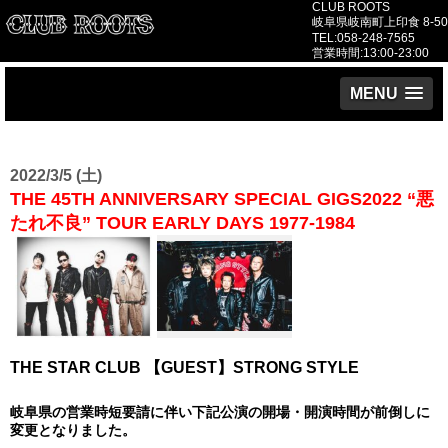
CLUB ROOTS
岐阜県岐南町上印食 8-50
TEL:058-248-7565
営業時間:13:00-23:00
MENU
2022/3/5 (土)
THE 45TH ANNIVERSARY SPECIAL GIGS2022 “悪
たれ不良” TOUR EARLY DAYS 1977-1984
THE STAR CLUB 【GUEST】STRONG STYLE
岐阜県の営業時短要請に伴い下記公演の開場・開演時間が前倒しに
変更となりました。