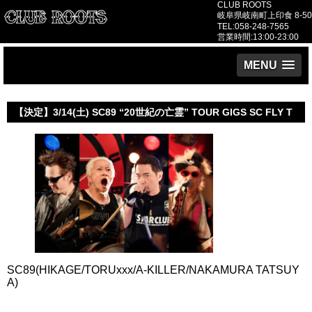
CLUB ROOTS
岐阜県岐南町上印食 8-50
TEL:058-248-7565
営業時間:13:00-23:00
MENU
【決定】3/14(土) SC89 “20世紀の亡霊” TOUR GIGS SC FLY T
O 50TH ANNIVERSARY
SC89(HIKAGE/TORUxxx/A-KILLER/NAKAMURA TATSUY
A)