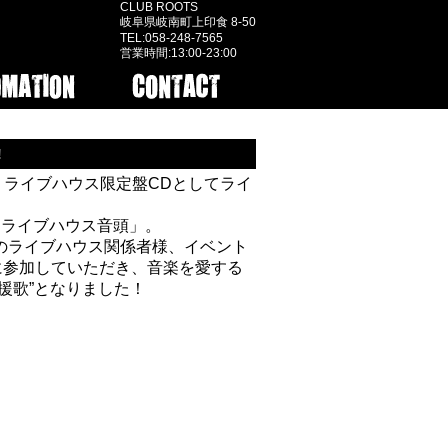
CLUB ROOTS
岐阜県岐南町上印食 8-50
TEL:058-248-7565
営業時間:13:00-23:00
!
、ライブハウス限定盤CDとしてライ
「ライブハウス音頭」。
のライブハウス関係者様、イベント
に参加していただき、音楽を愛する
援歌”となりました！