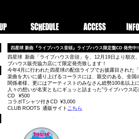
四星球 新曲『ライブハウス音頭』ライブハウス限定盤CD 発売中!
四星球 新曲「ライブハウス音頭」を、12月19日より順次
ブハウス販売協力店にて限定発売致します！
今年4月に行われた四星球の配信ライブでお披露目された
楽曲を大いに盛り上げるコーラスには、親交のある、全国
関係者様、更にはアーティストのみなさん総勢100名以上
人々の想いが名実ともにギュッと詰まった”ライブハウス応
CD ¥500
コラボTシャツ付きCD ¥3,000
CLUB ROOTS 通販サイト
こちら