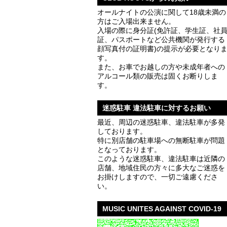
オールナイトの公演に関して18歳未満の
方はご入場出来ません。
入場の際に身分証(免許証、学生証、社
証、パスポートなど公共機関が発行する
顔写真付の証明書)の提示が必要となり
す。
また、お車でお越しの方や未成年者への
アルコール類の販売は固くお断りしま
す。
迷惑駐車 違法駐車に対するお願い
最近、周辺の迷惑駐車、違法駐車が多発
しております。
特に別店舗の駐車場への無断駐車が問題
となっております。
このような迷惑駐車、違法駐車は近隣の
店舗、地域住民の方々に多大なご迷惑を
お掛けしますので、一切ご遠慮くださ
い。
MUSIC UNITES AGAINST COVID-19