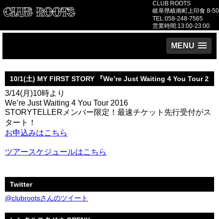
CLUB ROOTS
岐阜県岐南町上印食 8-50
TEL:058-248-7565
営業時間:13:00-23:00
MENU
10/1(土) MY FIRST STORY 『We’re Just Waiting 4 You Tour 2
3/14(月)10時より
016』決定!!
We’re Just Waiting 4 You Tour 2016
STORYTELLERメンバー限定！最速チケット先行受付がス
タート！
お申込みはこちら
ツアースケジュールはこちら
Twitter
@clubrootsさんのツイート