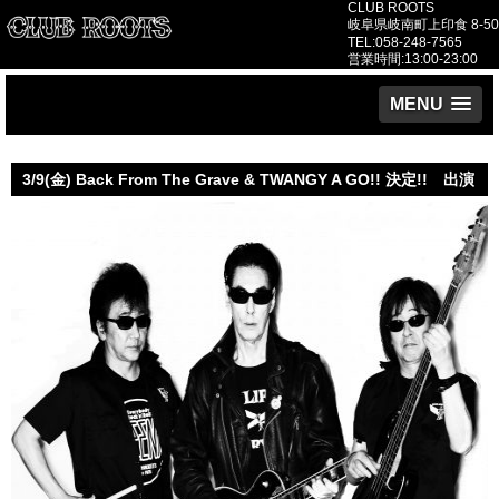
CLUB ROOTS
岐阜県岐南町上印食 8-50
TEL:058-248-7565
営業時間:13:00-23:00
MENU
3/9(金) Back From The Grave & TWANGY A GO!! 決定!! 出演
: シーナ&ロケッツ / ザ50回転ズ / キノコホテル / KILLER CHINA
DRES