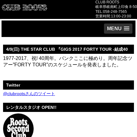
CLUB ROOTS
岐阜県岐南町上印食 8-50
TEL:058-248-7565
営業時間:13:00-23:00
MENU
4/9(日) THE STAR CLUB 『GIGS 2017 FORTY TOUR -結成40
1977-2017、祝! 40周年。パンクここに極めり。周年記念ツ
周年記念-』』 決定!!
アー”FORTY TOUR”のスケジュールを発表しました。
Twitter
@clubrootsさんのツイート
レンタルスタジオ OPEN!!