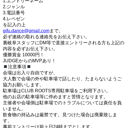
1.エントリーネーム
2.ジャンル
3.電話番号
4.レペゼン
を記入の上
gifu.dance@gmail.com
まで。
必ず連絡の取れる連絡先をお伝え下さい。
裏岐阜スタッフにDM等で直接エントリーされる方も上記の
内容を必ずお伝え下さい。
優勝賞金 10000円！
JUDGEからのMVPあり！
注意事項
会場は出入り自由ですが、
大人数で会場の外や駐車場で話したり、たまらないようご
協力お願いします。
駐車場はCLUB ROOTS専用駐車場をご利用下さい。
他のお店の駐車場等に停めますと苦情となります。
主催者や会場側は駐車場でのトラブルについては責任を負
いません。
飲食物の持込みは厳禁です。見つけた場合は廃棄致しま
す。
事前エントリーは前々日24時までとします。