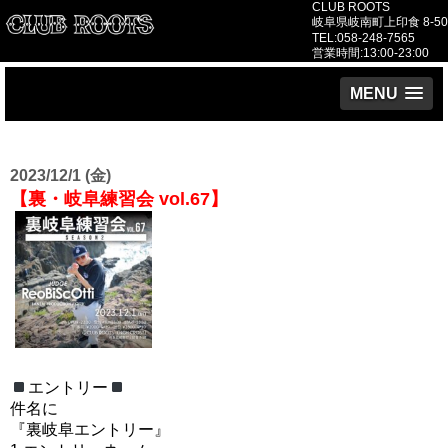
CLUB ROOTS
岐阜県岐南町上印食 8-50
TEL:058-248-7565
営業時間:13:00-23:00
MENU
2023/12/1 (金)
【裏・岐阜練習会 vol.67】
エントリー
件名に
『裏岐阜エントリー』