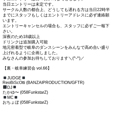
当日エントリーは未定です。
サークル人数の都合上、どうしても遅れる方は当日22時半
までにスタッフもしくはエントリーアドレスに必ず連絡願
います。
エントリーキャンセルの場合も、スタッフに必ずご一報下
さい。
深夜のため18歳以上
ドリンクは追加購入可能
地元密着型で岐阜のダンスシーンをみんなで高め合い盛り
上げれるように企画しました。
みなさんの参加お待ちしております
＼(^-^)／
【裏・岐阜練習会 vol.66】
JUDGE
ReoBiScOtti (BANZAIPRODUCTION/GFTR)
DJ
たかゆ〜 (058FunkstarZ)
MC
おちょぼ (058FunkstarZ)