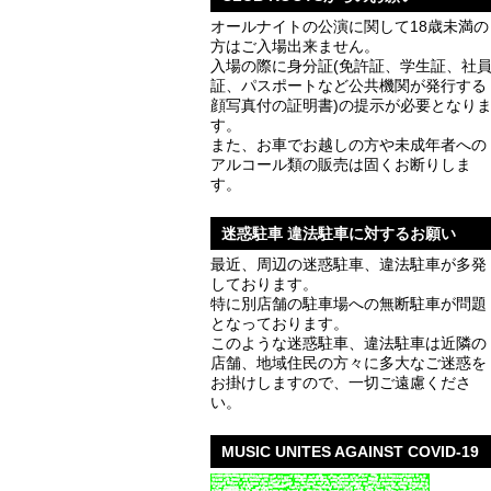
オールナイトの公演に関して18歳未満の
方はご入場出来ません。
入場の際に身分証(免許証、学生証、社
証、パスポートなど公共機関が発行する
顔写真付の証明書)の提示が必要となり
す。
また、お車でお越しの方や未成年者への
アルコール類の販売は固くお断りしま
す。
迷惑駐車 違法駐車に対するお願い
最近、周辺の迷惑駐車、違法駐車が多発
しております。
特に別店舗の駐車場への無断駐車が問題
となっております。
このような迷惑駐車、違法駐車は近隣の
店舗、地域住民の方々に多大なご迷惑を
お掛けしますので、一切ご遠慮くださ
い。
MUSIC UNITES AGAINST COVID-19