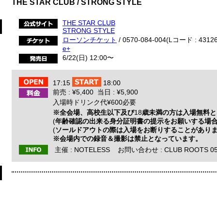
THE STAR CLUB / STRONG STYLE
THE STAR CLUB
STRONG STYLE
ローソンチケット
/ 0570-084-004(Lコード : 43126
e+
6/22(日) 12:00〜
17:15
18:00
前売 : ¥5,400 当日 : ¥5,900
入場時ドリンク代¥600必要
※全会場、高校生以下及び
18
歳未満の方は入場無料と
(
年齢確認の出来る身分証明書の提示をお願いする場
(
ソールドアウトの際は入場をお断りすることがあり
※会場内での録音＆撮影は禁止となっています。
主催 :
NOTELESS
お問い合わせ :
CLUB ROOTS 05