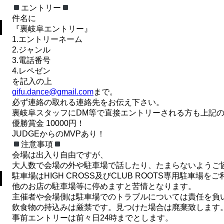
エントリー
件名に
『裏岐阜エントリー』
1.エントリーネーム
2.ジャンル
3.電話番号
4.レペゼン
を記入の上
gifu.dance@gmail.com
まで。
必ず連絡の取れる連絡先をお伝え下さい。
裏岐阜スタッフにDM等で直接エントリーされる方も上記
優勝賞金 10000円！
JUDGEからのMVPあり！
注意事項
会場は出入り自由ですが、
大人数で会場の外や駐車場で話したり、たまらないようご
駐車場はHIGH CROSS及びCLUB ROOTS専用駐車場を
他のお店の駐車場等に停めますと苦情となります。
主催者や会場側は駐車場でのトラブルについては責任を負
飲食物の持込みは厳禁です。見つけた場合は廃棄致します
事前エントリーは前々日24時までとします。