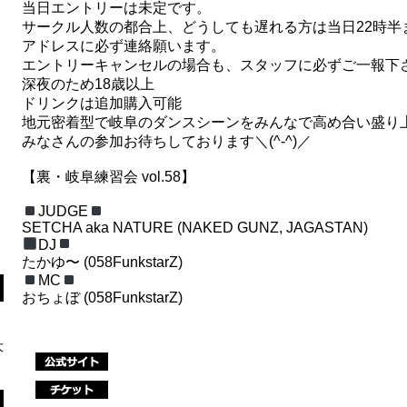
当日エントリーは未定です。
サークル人数の都合上、どうしても遅れる方は当日22時半
アドレスに必ず連絡願います。
エントリーキャンセルの場合も、スタッフに必ずご一報下
深夜のため18歳以上
ドリンクは追加購入可能
地元密着型で岐阜のダンスシーンをみんなで高め合い盛り
みなさんの参加お待ちしております
＼(^-^)／
【裏・岐阜練習会 vol.58】
JUDGE
SETCHA aka NATURE (NAKED GUNZ, JAGASTAN)
DJ
たかゆ〜 (058FunkstarZ)
MC
おちょぼ (058FunkstarZ)
大