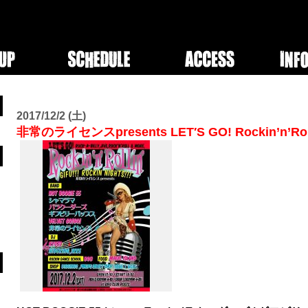
2017/12/2 (土)
非常のライセンスpresents LET′S GO! Rockin’n’Rollin′