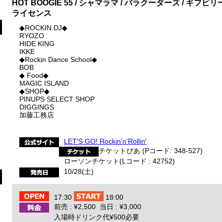
HOT BOOGIE 55 / シャマラマ / バラクーダーズ / ギフビリーバッ
ライセンス
◆ROCKIN DJ◆
RYOZO
HIDE KING
IKKE
◆Rockin Dance School◆
BOB
◆ Food◆
MAGIC ISLAND
◆SHOP◆
PINUPS SELECT SHOP
DIGGINGS
加藤工務店
LET′S GO! Rockin’n’Rollin′
チケットぴあ (Pコード: 348-527)
ローソンチケット(Lコード : 42752)
10/28(土)
17:30
18:00
前売 : ¥2,500 当日 : ¥3,000
入場時ドリンク代¥500必要