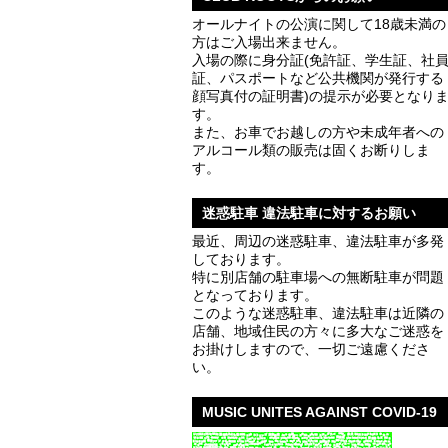
オールナイトの公演に関して18歳未満の
方はご入場出来ません。
入場の際に身分証(免許証、学生証、社
証、パスポートなど公共機関が発行する
顔写真付の証明書)の提示が必要となり
す。
また、お車でお越しの方や未成年者への
アルコール類の販売は固くお断りしま
す。
迷惑駐車 違法駐車に対するお願い
最近、周辺の迷惑駐車、違法駐車が多発
しております。
特に別店舗の駐車場への無断駐車が問題
となっております。
このような迷惑駐車、違法駐車は近隣の
店舗、地域住民の方々に多大なご迷惑を
お掛けしますので、一切ご遠慮くださ
い。
MUSIC UNITES AGAINST COVID-19