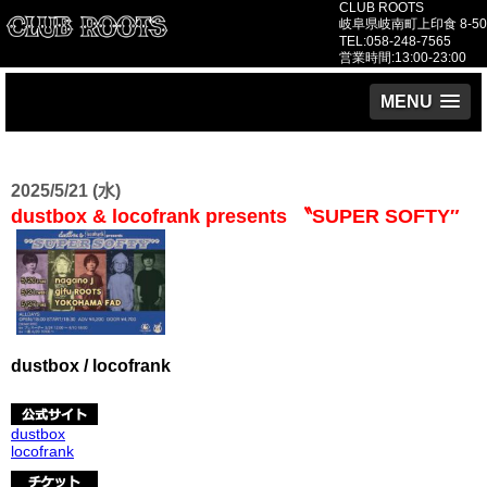
CLUB ROOTS
岐阜県岐南町上印食 8-50
TEL:058-248-7565
営業時間:13:00-23:00
MENU
2025/5/21 (水)
dustbox & locofrank presents 〝SUPER SOFTY″
dustbox / locofrank
dustbox
locofrank