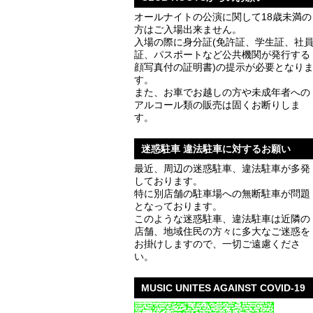
オールナイトの公演に関して18歳未満の
方はご入場出来ません。
入場の際に身分証(免許証、学生証、社
証、パスポートなど公共機関が発行する
顔写真付の証明書)の提示が必要となり
す。
また、お車でお越しの方や未成年者への
アルコール類の販売は固くお断りしま
す。
迷惑駐車 違法駐車に対するお願い
最近、周辺の迷惑駐車、違法駐車が多発
しております。
特に別店舗の駐車場への無断駐車が問題
となっております。
このような迷惑駐車、違法駐車は近隣の
店舗、地域住民の方々に多大なご迷惑を
お掛けしますので、一切ご遠慮くださ
い。
MUSIC UNITES AGAINST COVID-19