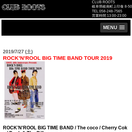
CLUB ROOTS
岐阜県岐南町上印食 8-50
TEL:058-248-7565
営業時間:13:00-23:00
MENU
2019/7/27 (土)
ROCK’N’ROOL BIG TIME BAND TOUR 2019
ROCK’N'ROOL BIG TIME BAND / The coco / Cherry Cok