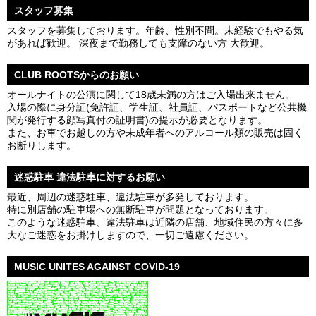
スタッフ募集
スタッフを募集しております。年齢、性別不問。未経験でもやる気
があれば歓迎。 深夜まで勤務しても支障のない方 大歓迎。
CLUB ROOTSからのお願い
オールナイトの公演に関して18歳未満の方はご入場出来ません。
入場の際に身分証(免許証、学生証、社員証、パスポートなど公共機
関が発行する顔写真付の証明書)の提示が必要となります。
また、お車でお越しの方や未成年者へのアルコール類の販売は固く
お断りします。
迷惑駐車 違法駐車に対するお願い
最近、周辺の迷惑駐車、違法駐車が多発しております。
特に別店舗の駐車場への無断駐車が問題となっております。
このような迷惑駐車、違法駐車は近隣の店舗、地域住民の方々に多
大なご迷惑をお掛けしますので、一切ご遠慮ください。
MUSIC UNITES AGAINST COVID-19