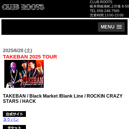
CLUB ROOTS
岐阜県岐南町上印食 8-50
TEL:058-248-7565
営業時間:13:00-23:00
MENU
2025/6/28 (土)
TAKEBAN 2025 TOUR
TAKEBAN / Black Market /Blank Line / ROCKIN CRAZY
STARS / HACK
タケバン