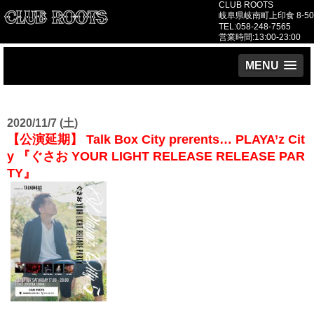
CLUB ROOTS
岐阜県岐南町上印食 8-50
TEL:058-248-7565
営業時間:13:00-23:00
MENU
2020/11/7 (土)
【公演延期】 Talk Box City prerents… PLAYA’z Cit
y 『ぐさお YOUR LIGHT RELEASE RELEASE PAR
TY』