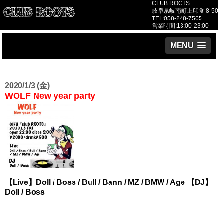
CLUB ROOTS
岐阜県岐南町上印食 8-50
TEL:058-248-7565
営業時間:13:00-23:00
MENU
2020/1/3 (金)
WOLF New year party
【Live】Doll / Boss / Bull / Bann / MZ / BMW / Age 【DJ】
Doll / Boss