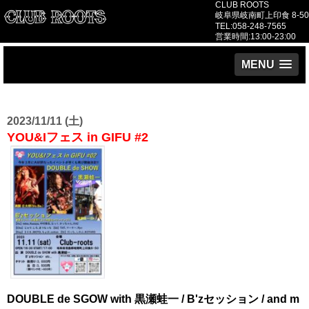
CLUB ROOTS
岐阜県岐南町上印食 8-50
TEL:058-248-7565
営業時間:13:00-23:00
MENU
2023/11/11 (土)
YOU&Iフェス in GIFU #2
DOUBLE de SGOW with 黒瀬蛙一 / B'zセッション / and m